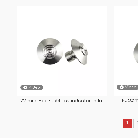
Karborund RY-DS162
Video
Video
Rutschf
22-mm-Edelstahl-Tastindikatoren für
Indikator
Pflastersteine ​​mit Stift
1