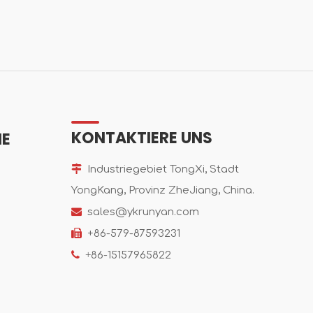
KONTAKTIERE UNS
IE

Industriegebiet TongXi, Stadt
YongKang, Provinz ZheJiang, China.

sales@ykrunyan.com

+86-579-87593231

+
86-15157965822