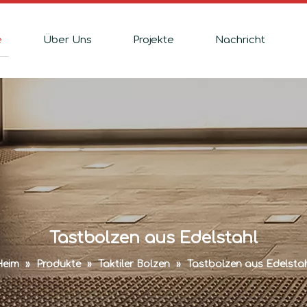
e
Über Uns
Projekte
Nachricht
Tastbolzen aus Edelstahl
Heim
»
Produkte
»
Taktiler Bolzen
»
Tastbolzen aus Edelsta