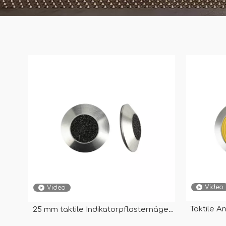
Video
Video
Taktile A
25 mm taktile Indikatorpflasternägel
mit gelb
aus Edelstahl mit schwarzem