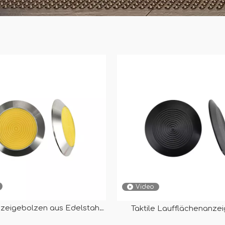
Video
nzeigebolzen aus Edelstahl
Taktile Laufflächenanze
/schwarzem PU-Einsatz RY-
schwarzem Edelstahl für J