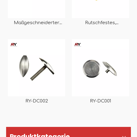
Maßgeschneiderter
Rutschfestes,
taktiler Edelstahl RY-
reflektierendes PET-
DC001
Band RY-PE902
RY-DC002
RY-DC001
Produktkategorie