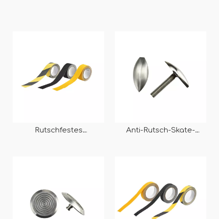
Rutschfestes
Anti-Rutsch-Skate-
Carborundum-PVC/PET-
Abschreckungsmittel,
Reflektionsband,
maßgeschneiderter
selbstklebend für
taktiler Bolzen RY-
Straßentreppenböden
DC002
RY-PE901