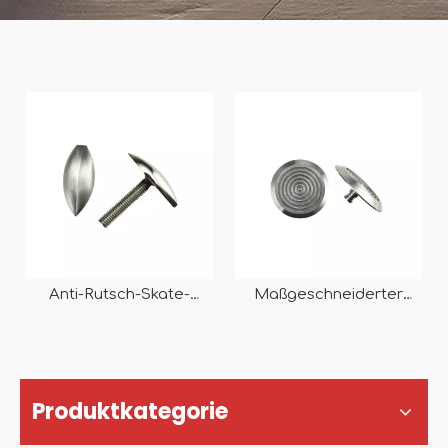
Anti-Rutsch-Skate-
Maßgeschneiderter
Abschreckungsmittel,
taktiler Edelstahl RY-
maßgeschneiderter
DC001
taktiler Bolzen RY-
DC002
Produktkategorie