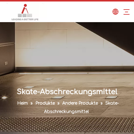
Skate-Abschreckungsmittel
Heim
»
Produkte
»
Andere Produkte
»
Skate-
Abschreckungsmittel