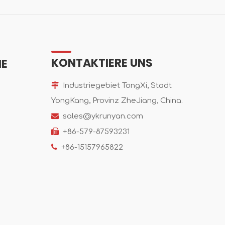
KONTAKTIERE UNS
IE

Industriegebiet TongXi, Stadt
YongKang, Provinz ZheJiang, China.

sales@ykrunyan.com

+86-579-87593231

+
86-15157965822