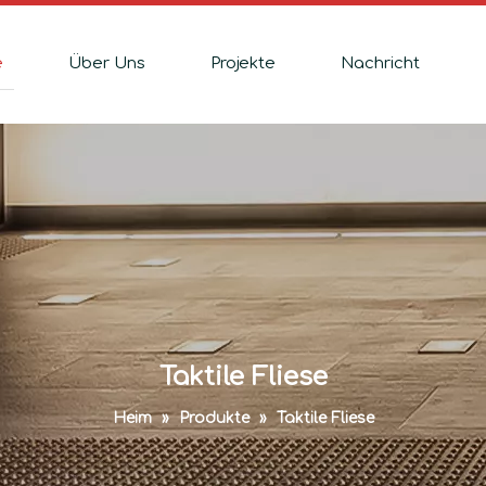
e
Über Uns
Projekte
Nachricht
Taktile Fliese
Heim
»
Produkte
»
Taktile Fliese