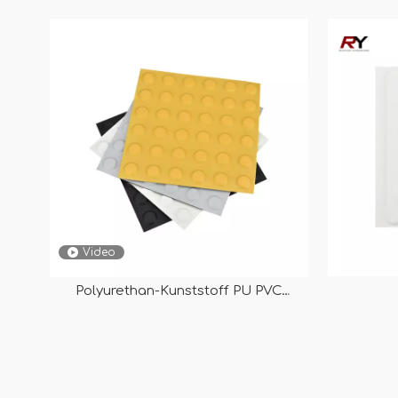
RY-BP503
Video
Polyurethan-Kunststoff PU PVC
Warnung Taktile Fliesenmatten Anti-
Rutsch-Platte von 300✖300mm RY-
BP501