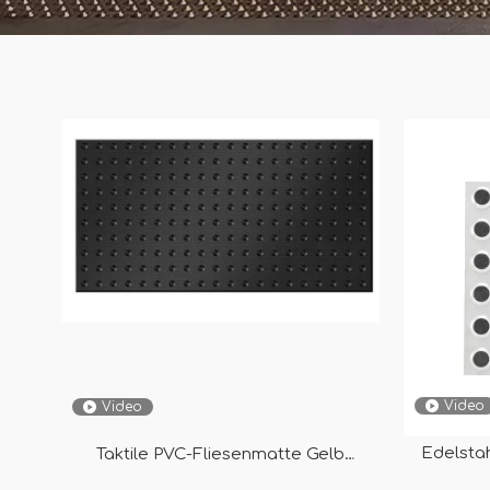
Video
Video
Edelstah
Taktile PVC-Fliesenmatte Gelb
Rutsch-P
Schwarz Grau 1200✖600mm Anti-UV