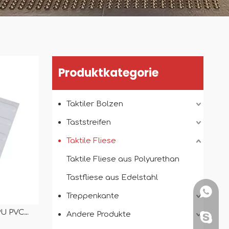
Produktkategorie
Taktiler Bolzen
Taststreifen
Taktile Fliese
Taktile Fliese aus Polyurethan
Tastfliese aus Edelstahl
+86151
Treppenkante
PU PVC
Andere Produkte
+86151
esenmatten