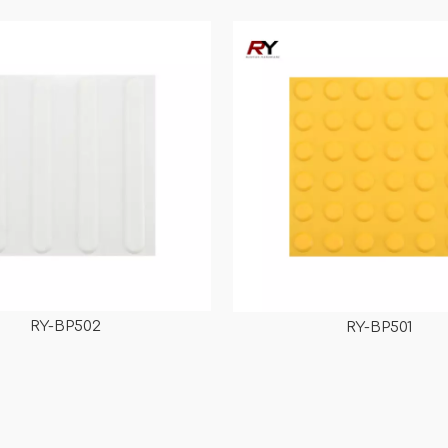
BS101
Anti-Rutsch-Platte für rutsc
BP502
<
>
RY-BP502
RY-BP501