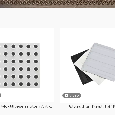
Video
l-Taktilfliesenmatten Anti-
Polyurethan-Kunststoff 
latte von 300 ✖300 mm Ry-
Richtungs-Tastindikator-Fli