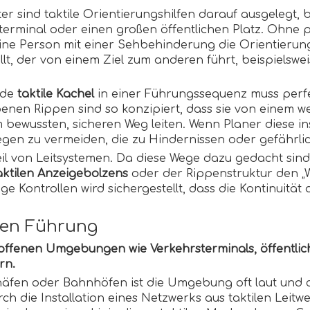
sind taktile Orientierungshilfen darauf ausgelegt, bef
nterminal oder einen großen öffentlichen Platz. Ohne 
ne Person mit einer Sehbehinderung die Orientierung 
ellt, der von einem Ziel zum anderen führt, beispiels
ede
taktile Kachel
in einer Führungssequenz muss perfek
habenen Rippen sind so konzipiert, dass sie von einem 
ewussten, sicheren Weg leiten. Wenn Planer diese ins
egen zu vermeiden, die zu Hindernissen oder gefährli
eil von Leitsystemen. Da diese Wege dazu gedacht sin
aktilen Anzeigebolzens
oder der Rippenstruktur den „
 Kontrollen wird sichergestellt, dass die Kontinuität 
len Führung
, offenen Umgebungen wie Verkehrsterminals, öffentlic
rn.
äfen oder Bahnhöfen ist die Umgebung oft laut und c
rch die Installation eines Netzwerks aus taktilen Leitw