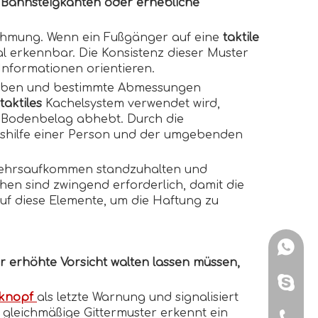
 Bahnsteigkanten oder erhebliche
nehmung. Wenn ein Fußgänger auf eine
taktile
nal erkennbar. Die Konsistenz dieser Muster
 Informationen orientieren.
e Farben und bestimmte Abmessungen
taktiles
Kachelsystem verwendet wird,
n Bodenbelag abhebt. Durch die
ätshilfe einer Person und der umgebenden
rkehrsaufkommen standzuhalten und
chen sind zwingend erforderlich, damit die
f diese Elemente, um die Haftung zu
+86151
 erhöhte Vorsicht walten lassen müssen,
+86151
eknopf
als letzte Warnung und signalisiert
 gleichmäßige Gittermuster erkennt ein
+86-579