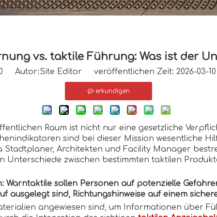
rnung vs. taktile Führung: Was ist der U
0
Autor:Site Editor veröffentlichen Zeit: 2026-03-
erkundigen
ffentlichen Raum ist nicht nur eine gesetzliche Verpfl
enindikatoren sind bei dieser Mission wesentliche Hilf
 Stadtplaner, Architekten und Facility Manager best
en Unterschiede zwischen bestimmten taktilen Produkten
ion: Warntaktile sollen Personen auf potenzielle Gef
f ausgelegt sind, Richtungshinweise auf einem siche
rialien angewiesen sind, um Informationen über Füße 