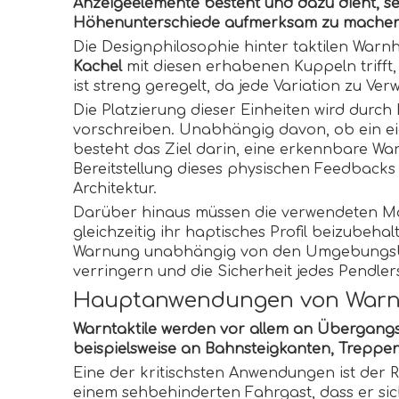
Anzeigeelemente besteht und dazu dient, s
Höhenunterschiede aufmerksam zu machen
Die Designphilosophie hinter taktilen War
Kachel
mit diesen erhabenen Kuppeln trifft, 
ist streng geregelt, da jede Variation zu Ve
Die Platzierung dieser Einheiten wird durc
vorschreiben. Unabhängig davon, ob ein e
besteht das Ziel darin, eine erkennbare W
Bereitstellung dieses physischen Feedbacks
Architektur.
Darüber hinaus müssen die verwendeten Ma
gleichzeitig ihr haptisches Profil beizubeh
Warnung unabhängig von den Umgebungsbedi
verringern und die Sicherheit jedes Pendler
Hauptanwendungen von Warnt
Warntaktile werden vor allem an Übergangs
beispielsweise an Bahnsteigkanten, Trepp
Eine der kritischsten Anwendungen ist der
einem sehbehinderten Fahrgast, dass er sich