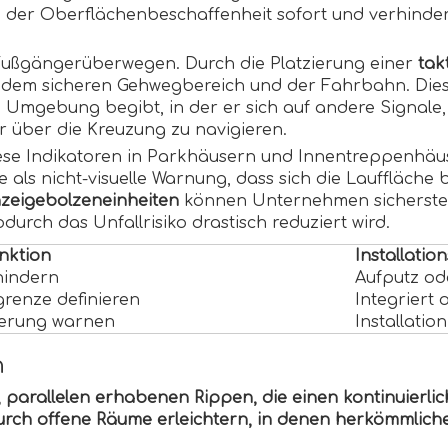
der Oberflächenbeschaffenheit sofort und verhindert
an Fußgängerüberwegen. Durch die Platzierung einer
tak
n dem sicheren Gehwegbereich und der Fahrbahn. Dies
 Umgebung begibt, in der er sich auf andere Signale, 
r über die Kreuzung zu navigieren.
se Indikatoren in Parkhäusern und Innentreppenhäus
 als nicht-visuelle Warnung, dass sich die Lauffläche
Anzeigebolzeneinheiten
können Unternehmen sicherstell
urch das Unfallrisiko drastisch reduziert wird.
nktion
Installati
hindern
Aufputz od
renze definieren
Integriert
erung warnen
Installatio
n
n, parallelen erhabenen Rippen, die einen kontinuierl
rch offene Räume erleichtern, in denen herkömmlich