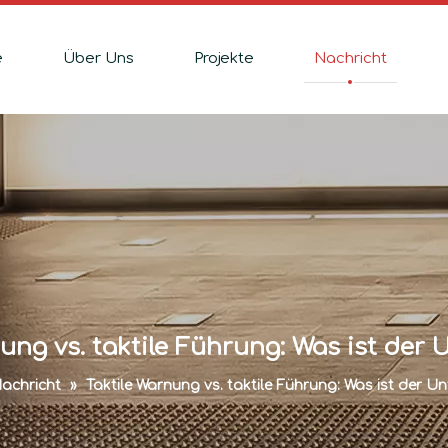
e
Über Uns
Projekte
Nachricht
ung vs. taktile Führung: Was ist der
achricht
»
Taktile Warnung vs. taktile Führung: Was ist der U