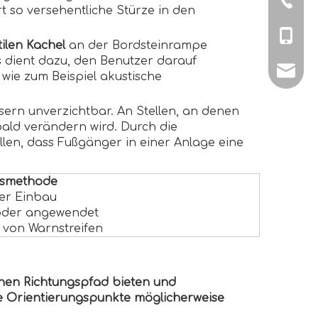
 so versehentliche Stürze in den
+86-151
tilen Kachel
an der Bordsteinrampe
 dient dazu, den Benutzer darauf
sales@
wie zum Beispiel akustische
ern unverzichtbar. An Stellen, an denen
 bald verändern wird. Durch die
en, dass Fußgänger in einer Anlage eine
onsmethode
er Einbau
 oder angewendet
n von Warnstreifen
ichen Richtungspfad bieten und
e Orientierungspunkte möglicherweise