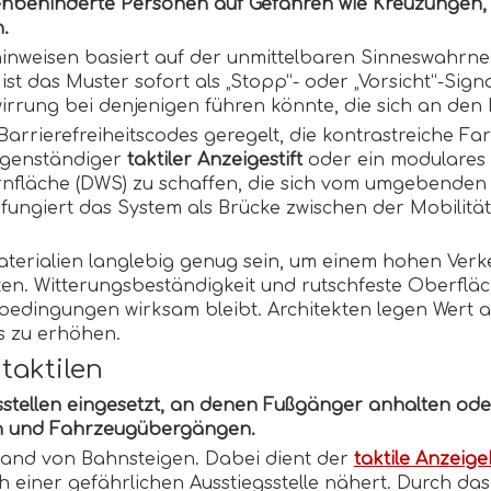
ehbehinderte Personen auf Gefahren wie Kreuzungen,
.
nhinweisen basiert auf der unmittelbaren Sinneswahr
ist das Muster sofort als „Stopp“- oder „Vorsicht“-Sig
rwirrung bei denjenigen führen könnte, die sich an den
h Barrierefreiheitscodes geregelt, die kontrastreich
igenständiger
taktiler Anzeigestift
oder ein modulares
arnfläche (DWS) zu schaffen, die sich vom umgebende
 fungiert das System als Brücke zwischen der Mobilit
terialien langlebig genug sein, um einem hohen Ve
alten. Witterungsbeständigkeit und rutschfeste Oberflä
ngungen wirksam bleibt. Architekten legen Wert au
s zu erhöhen.
aktilen
stellen eingesetzt, an denen Fußgänger anhalten oder
en und Fahrzeugübergängen.
 Rand von Bahnsteigen. Dabei dient der
taktile Anzeig
 einer gefährlichen Ausstiegsstelle nähert. Durch das