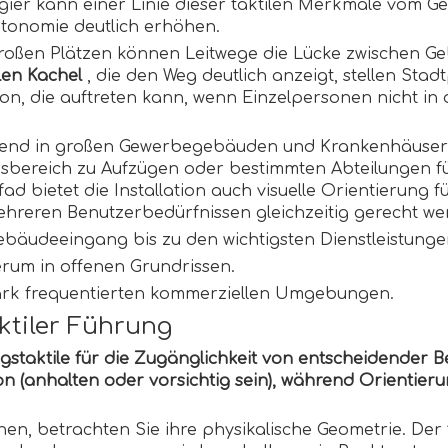
agier kann einer Linie dieser taktilen Merkmale vom 
utonomie deutlich erhöhen.
r großen Plätzen können Leitwege die Lücke zwischen 
ilen Kachel
, die den Weg deutlich anzeigt, stellen Stad
tion, die auftreten kann, wenn Einzelpersonen nicht in 
mend in großen Gewerbegebäuden und Krankenhäusern
bereich zu Aufzügen oder bestimmten Abteilungen fü
fad bietet die Installation auch visuelle Orientierun
ehreren Benutzerbedürfnissen gleichzeitig gerecht we
ebäudeeingang bis zu den wichtigsten Dienstleistunge
rum in offenen Grundrissen.
stark frequentierten kommerziellen Umgebungen.
ktiler Führung
staktile für die Zugänglichkeit von entscheidender B
on (anhalten oder vorsichtig sein), während Orientie
hen, betrachten Sie ihre physikalische Geometrie. Der