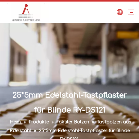
25*5mm Edelstahl-Tastpflaster
für Blinde RY-DS121
Heim
»
Produkte
»
Taktiler Bolzen
»
Tastbolzen aus
Edelstahl
»
25*5mm Edelstahl-Tastpflaster für Blinde