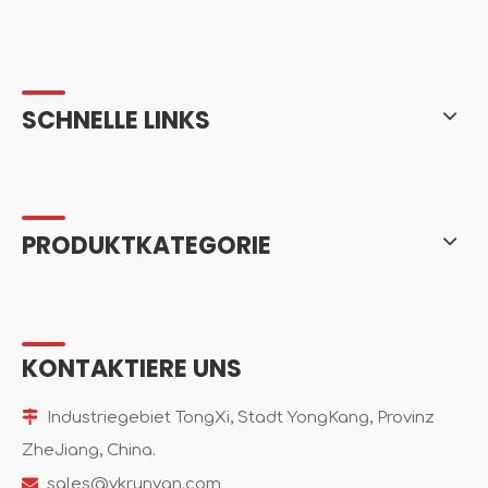
SCHNELLE LINKS
PRODUKTKATEGORIE
KONTAKTIERE UNS

Industriegebiet TongXi, Stadt YongKang, Provinz
ZheJiang, China.

sales@ykrunyan.com