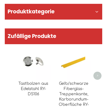
Produktkategorie
Zufällige Produkte
A
Trep
>
Tastbolzen aus
Gelb/schwarze
Edelstahl RY-
Fiberglas-
DS106
Treppenkante,
Karborundum-
Oberfläche RY-