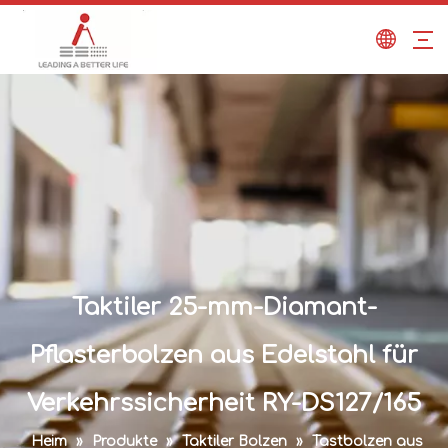
Taktiler 25-mm-Diamant-
Pflasterbolzen aus Edelstahl für
Verkehrssicherheit RY-DS127/165
Heim
»
Produkte
»
Taktiler Bolzen
»
Tastbolzen aus