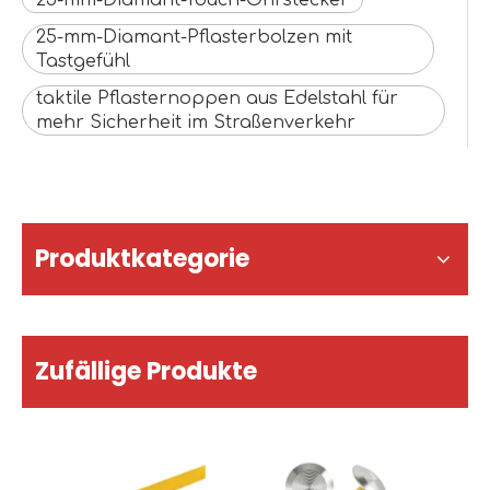
25-mm-Diamant-Touch-Ohrstecker
25-mm-Diamant-Pflasterbolzen mit
Tastgefühl
taktile Pflasternoppen aus Edelstahl für
mehr Sicherheit im Straßenverkehr
Produktkategorie
Zufällige Produkte
Kunde
takti
E