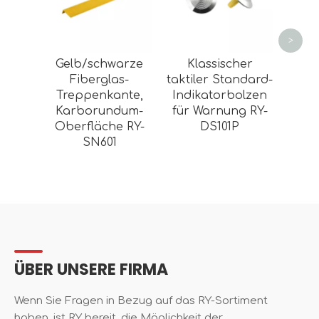
Str
>
Gelb/schwarze
Klassischer
Fiberglas-
taktiler Standard-
Treppenkante,
Indikatorbolzen
Karborundum-
für Warnung RY-
Oberfläche RY-
DS101P
SN601
ÜBER UNSERE FIRMA
Wenn Sie Fragen in Bezug auf das RY-Sortiment
haben, ist RY bereit, die Möglichkeit der