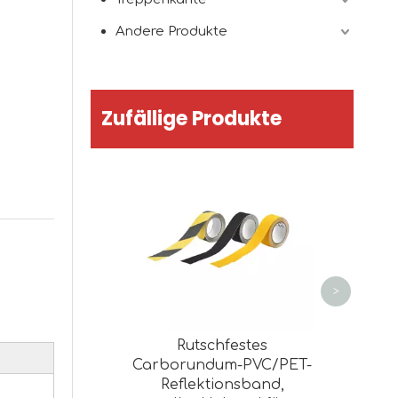
Andere Produkte
Zufällige Produkte
Klassi
S
Indika
Warnu
>
Rutschfestes
Carborundum-PVC/PET-
Reflektionsband,