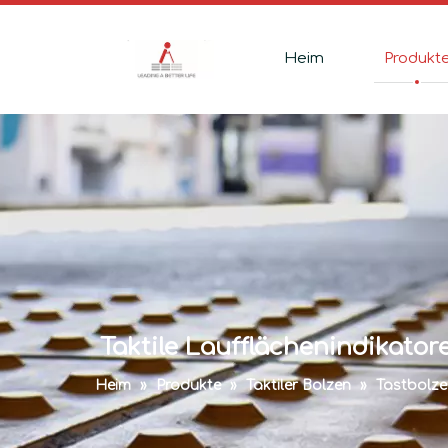
Heim
Produkt
Taktile Laufflächenindikato
Heim
»
Produkte
»
Taktiler Bolzen
»
Tastbolze