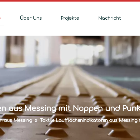
e
Über Uns
Projekte
Nachricht
ren aus Messing mit Noppen und Pun
n aus Messing
»
Taktile Laufflächenindikatoren aus Messing