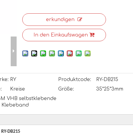
erkundigen
In den Einkaufswagen
rke:
RY
Produktcode:
RY-DB215
:
Kreise
Größe:
35*25*3mm
3M VHB selbstklebende
s Klebeband
 RY-DB215