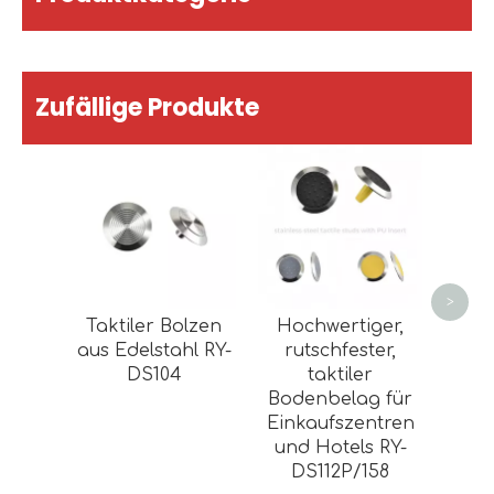
Zufällige Produkte
15 m
mm k
Pfl
mit
von
>
Taktiler Bolzen
Hochwertiger,
aus Edelstahl RY-
rutschfester,
DS104
taktiler
Bodenbelag für
Einkaufszentren
und Hotels RY-
DS112P/158