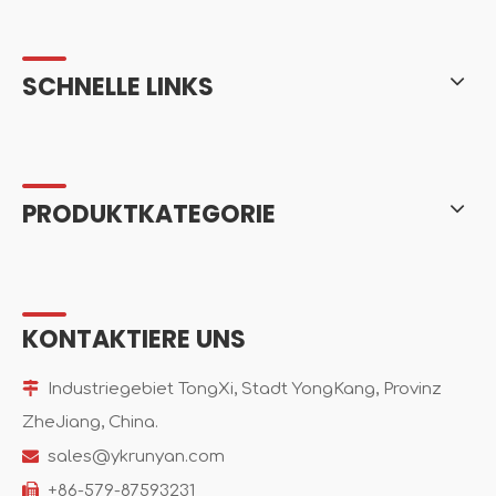
SCHNELLE LINKS
PRODUKTKATEGORIE
KONTAKTIERE UNS

Industriegebiet TongXi, Stadt YongKang, Provinz
ZheJiang, China.

sales@ykrunyan.com

+86-579-87593231