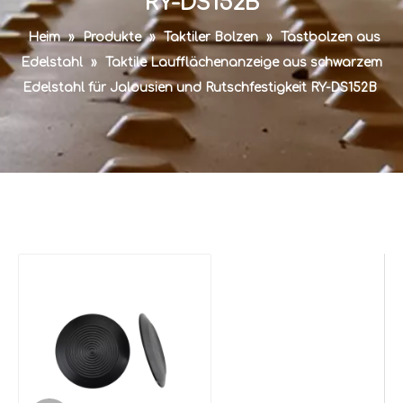
RY-DS152B
Heim
»
Produkte
»
Taktiler Bolzen
»
Tastbolzen aus
Edelstahl
»
Taktile Laufflächenanzeige aus schwarzem
Edelstahl für Jalousien und Rutschfestigkeit RY-DS152B