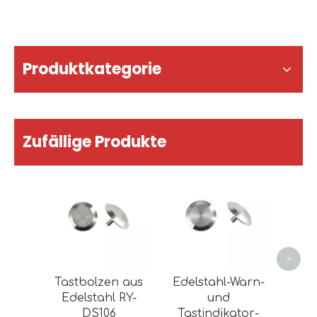
Produktkategorie
Zufällige Produkte
E
Tast
Bli
>
Tastbolzen aus
Edelstahl-Warn-
Edelstahl RY-
und
DS106
Tastindikator-