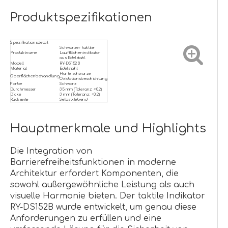
Produktspezifikationen
Spezifikationsdetail
Schwarzer taktiler
Produktname
Laufflächenindikator
aus Edelstahl
Modell
RY-DS152B
Material
Edelstahl
Harte schwarze
Oberflächenbehandlung
Oxidationsbeschichtung
Farbe
Schwarz
Durchmesser
35 mm (Toleranz: ±0,2)
Dicke
3 mm (Toleranz: ±0,2)
Rückseite
Selbstklebend
Hauptmerkmale und Highlights
Die Integration von
Barrierefreiheitsfunktionen in moderne
Architektur erfordert Komponenten, die
sowohl außergewöhnliche Leistung als auch
visuelle Harmonie bieten. Der taktile Indikator
RY-DS152B wurde entwickelt, um genau diese
Anforderungen zu erfüllen und eine