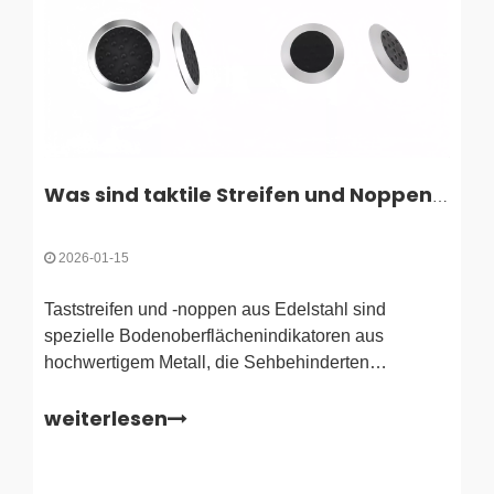
Was sind taktile Streifen und Noppen aus Edelstahl?
2026-01-15
Taststreifen und -noppen aus Edelstahl sind
spezielle Bodenoberflächenindikatoren aus
hochwertigem Metall, die Sehbehinderten
physische und visuelle Warnungen geben. Dabei
weiterlesen
werden erhabene Muster wie abgestumpfte
Kuppeln (Noppen) für Gefahrenwarnungen und
Längsbalken (Streifen) für die Richtungsführung