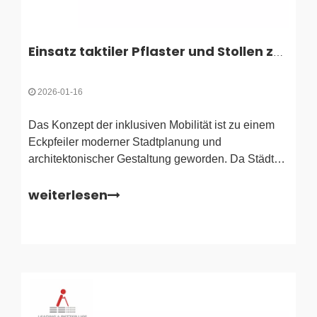
Einsatz taktiler Pflaster und Stollen zur Förderung inklusiver Mobilität
2026-01-16
Das Konzept der inklusiven Mobilität ist zu einem
Eckpfeiler moderner Stadtplanung und
architektonischer Gestaltung geworden. Da Städte
bestrebt sind, besser zugänglich zu werden, hat
weiterlesen
sich die Integration spezieller
Oberflächenindikatoren von einer Empfehlung zu
einer globalen regulatorischen Anforderung
entwickelt. Für Sehbegeisterte