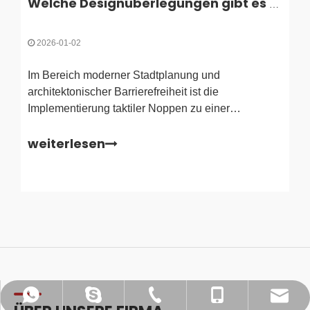
Welche Designüberlegungen gibt es bei taktilen Noppen?
2026-01-02
Im Bereich moderner Stadtplanung und
architektonischer Barrierefreiheit ist die
Implementierung taktiler Noppen zu einer
Grundvoraussetzung für die Schaffung integrativer
weiterlesen
Umgebungen geworden. Diese kleinen, aber
wichtigen Komponenten, die oft als taktile
Bodenoberflächenindikatoren (TGSIs) bezeichnet
werden, dienen als Grundlage
sales@ykrunyan.com
+86-579-87593231
+86-15157965822
+8615157965822
+8615157965822