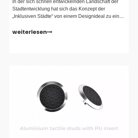
In der sich schnell entwickelnden Landschaft der
Stadtentwicklung hat sich das Konzept der
„Inklusiven Städte“ von einem Designideal zu einer
zwingenden regulatorischen Anforderung
weiterlesen
entwickelt. Da Ballungsräume immer dichter
besiedelt werden, wird die Navigation durch
öffentliche Verkehrsknotenpunkte, Einkaufszentren
und Fußgängerzonen immer komplexer