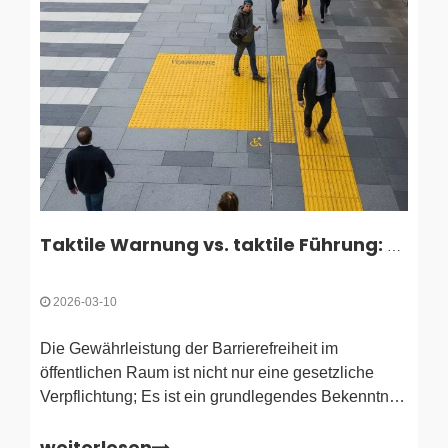
Taktile Warnung vs. taktile Führung: Was ist der Unterschied?
2026-03-10
Die Gewährleistung der Barrierefreiheit im
öffentlichen Raum ist nicht nur eine gesetzliche
Verpflichtung; Es ist ein grundlegendes Bekenntnis
zu inklusivem Design. Taktile
weiterlesen
Bodenoberflächenindikatoren sind bei dieser