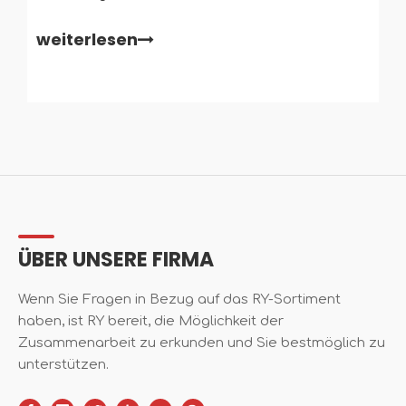
Aspekte im öffentlichen Raum? Diese kleinen, aber
weiterlesen
wichtigen Geräte leiten Fußgänger, insbesondere
Menschen mit Sehbehinderungen. In diesem Artikel
erfahren Sie mehr über Tactile Stud-Ringe und ihre
Bedeutung
ÜBER UNSERE FIRMA
Wenn Sie Fragen in Bezug auf das RY-Sortiment
haben, ist RY bereit, die Möglichkeit der
Zusammenarbeit zu erkunden und Sie bestmöglich zu
unterstützen.