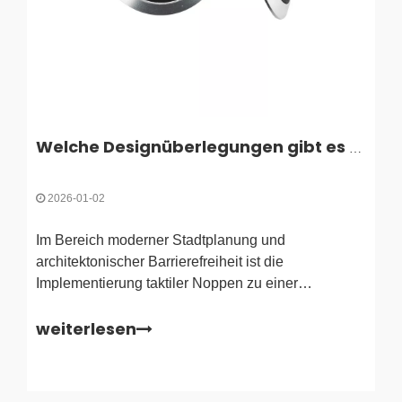
Welche Designüberlegungen gibt es bei taktilen Noppen?
2026-01-02
Im Bereich moderner Stadtplanung und
architektonischer Barrierefreiheit ist die
Implementierung taktiler Noppen zu einer
Grundvoraussetzung für die Schaffung integrativer
weiterlesen
Umgebungen geworden. Diese kleinen, aber
wichtigen Komponenten, die oft als taktile
Bodenoberflächenindikatoren (TGSIs) bezeichnet
werden, dienen als Grundlage