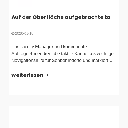
Auf der Oberfläche aufgebrachte taktile Fliesen: Installations- und Entfernungsanleitung
2026-01-18
Für Facility Manager und kommunale
Auftragnehmer dient die taktile Kachel als wichtige
Navigationshilfe für Sehbehinderte und markiert
gefährliche Übergänge wie Bordsteinrampen,
weiterlesen
Bahnsteigkanten und Treppenhäuser. Während
herkömmliche vor Ort eingegossene Indikatoren bei
Neubauten Standard sind, werden sie auf der
Oberfläche angebracht