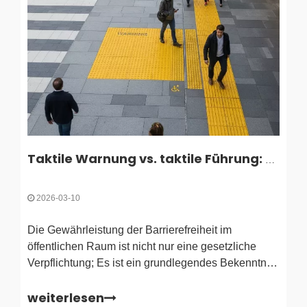
Taktile Warnung vs. taktile Führung: Was ist der Unterschied?
2026-03-10
Die Gewährleistung der Barrierefreiheit im
öffentlichen Raum ist nicht nur eine gesetzliche
Verpflichtung; Es ist ein grundlegendes Bekenntnis
zu inklusivem Design. Taktile
weiterlesen
Bodenoberflächenindikatoren sind bei dieser