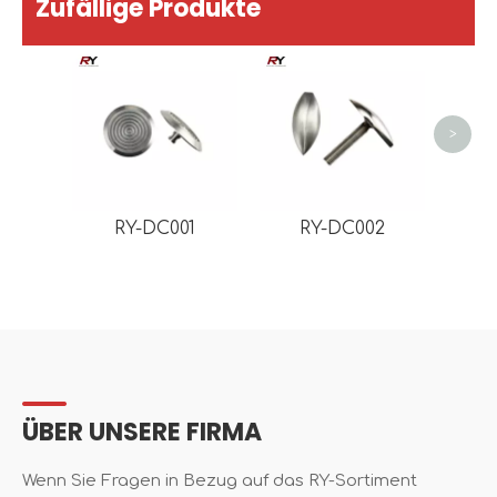
Zufällige Produkte
Ru
ref
PE
>
RY-DC001
RY-DC002
ÜBER UNSERE FIRMA
Wenn Sie Fragen in Bezug auf das RY-Sortiment