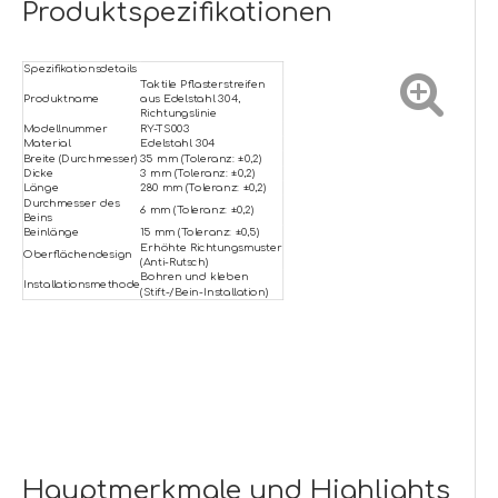
Produktspezifikationen
Spezifikationsdetails
Taktile Pflasterstreifen
Produktname
aus Edelstahl 304,
Richtungslinie
Modellnummer
RY-TS003
Material
Edelstahl 304
Breite (Durchmesser)
35 mm (Toleranz: ±0,2)
Dicke
3 mm (Toleranz: ±0,2)
Länge
280 mm (Toleranz: ±0,2)
Durchmesser des
6 mm (Toleranz: ±0,2)
Beins
Beinlänge
15 mm (Toleranz: ±0,5)
Erhöhte Richtungsmuster
Oberflächendesign
(Anti-Rutsch)
Bohren und kleben
Installationsmethode
(Stift-/Bein-Installation)
Hauptmerkmale und Highlights