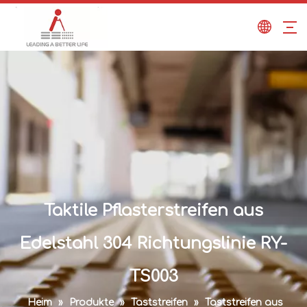
Taktile Pflasterstreifen aus
Edelstahl 304 Richtungslinie RY-
TS003
Heim
»
Produkte
»
Taststreifen
»
Taststreifen aus