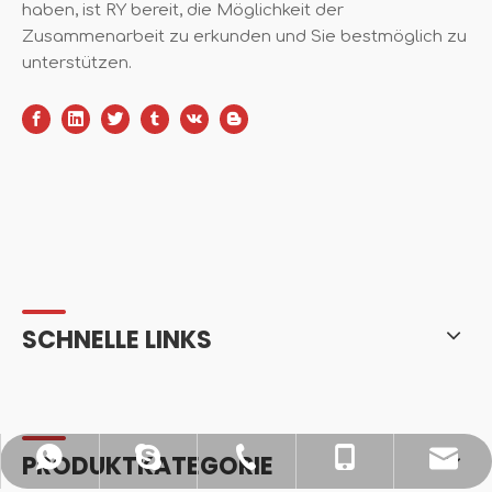
haben, ist RY bereit, die Möglichkeit der
Zusammenarbeit zu erkunden und Sie bestmöglich zu
unterstützen.
SCHNELLE LINKS
PRODUKTKATEGORIE
sales@ykrunyan.com
+86-579-87593231
+86-15157965822
+8615157965822
+8615157965822