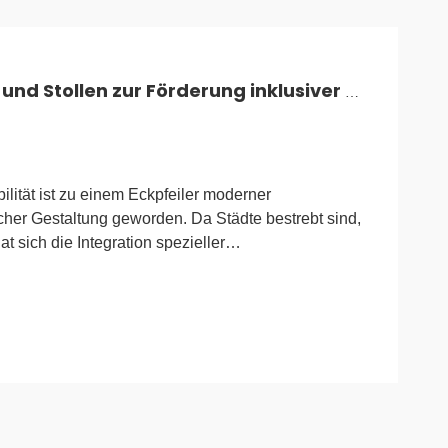
Einsatz taktiler Pflaster und Stollen zur Förderung inklusiver Mobilität
lität ist zu einem Eckpfeiler moderner
cher Gestaltung geworden. Da Städte bestrebt sind,
t sich die Integration spezieller
er Empfehlung zu einer globalen regulatorischen
hbegeisterte