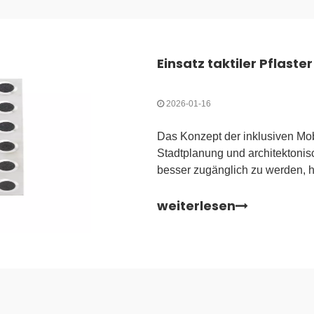
2026-01-16
Das Konzept der inklusiven Mobi
Stadtplanung und architektonis
besser zugänglich zu werden, ha
Oberflächenindikatoren von ein
weiterlesen
Anforderung entwickelt. Für Se