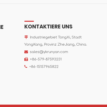
KONTAKTIERE UNS
IE

Industriegebiet TongXi, Stadt
YongKang, Provinz ZheJiang, China.

sales@ykrunyan.com

+86-579-87593231

+
86-15157965822