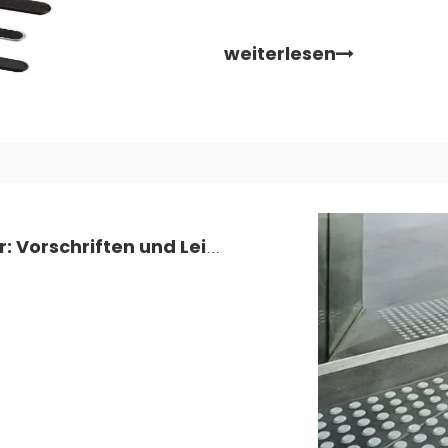
weiterlesen
Experteneinblicke zum taktilen Pflaster: Vorschriften und Leitlinien