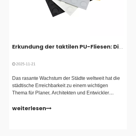
Erkundung der taktilen PU-Fliesen: Die Zukunft der städtischen Zugänglichkeit
2025-11-21
Das rasante Wachstum der Städte weltweit hat die
städtische Erreichbarkeit zu einem wichtigen
Thema für Planer, Architekten und Entwickler
öffentlicher Infrastruktur gemacht. Da die
weiterlesen
Bevölkerungsvielfalt immer vielfältiger wird und
integratives Design zu einer rechtlichen und
gesellschaftlichen Priorität wird, steigt der Bedarf an
zuverlässigen, langlebigen und hochwirksamen