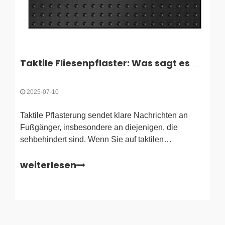
Taktile Fliesenpflaster: Was sagt es dir?
2025-07-10
Taktile Pflasterung sendet klare Nachrichten an
Fußgänger, insbesondere an diejenigen, die
sehbehindert sind. Wenn Sie auf taktilen
Fliesenpflaster gehen, spüren Sie erhöhte Muster
weiterlesen
unter den Füßen oder mit einem Stock. Diese
taktilen Hinweise wirken als Sprache und
alarmieren Sie auf sichere Wege, Gefahren und
Richtungsänderungen.