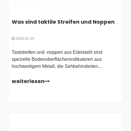
Was sind taktile Streifen und Noppen aus Edelstahl?
2026-01-15
Taststreifen und -noppen aus Edelstahl sind
spezielle Bodenoberflächenindikatoren aus
hochwertigem Metall, die Sehbehinderten
physische und visuelle Warnungen geben. Dabei
weiterlesen
werden erhabene Muster wie abgestumpfte
Kuppeln (Noppen) für Gefahrenwarnungen und
Längsbalken (Streifen) für die Richtungsführung
verwendet