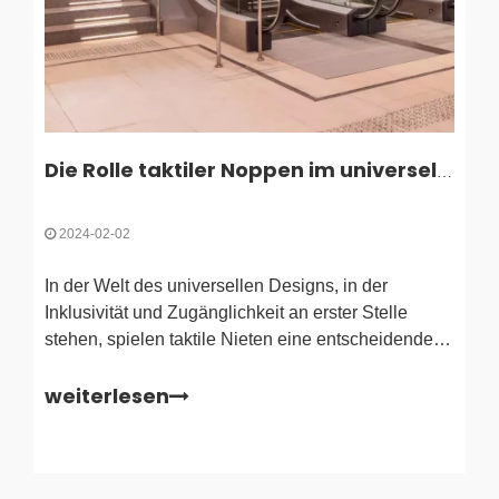
Die Rolle taktiler Noppen im universellen Design
2024-02-02
In der Welt des universellen Designs, in der
Inklusivität und Zugänglichkeit an erster Stelle
stehen, spielen taktile Nieten eine entscheidende
Rolle.Diese kleinen, aber wichtigen Funktionen
weiterlesen
sollen Menschen mit Sehbehinderungen taktiles
Feedback und Orientierung bieten und
sicherstellen, dass sie sich gut in ihrer Umgebung
zurechtfinden können