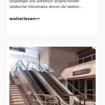
langlebiger und ästhetisch ansprechender
städtischer Infrastruktur dienen die taktilen
Indikatorstollen als wesentliche Werkzeuge, um die
weiterlesen
Sehbehinderten durch öffentliche Räume zu führen.