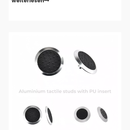
weiterlesen
besiedelt werden, wird die Navigation durch
öffentliche Verkehrsknotenpunkte, Einkaufszentren
und Fußgängerzonen immer komplexer