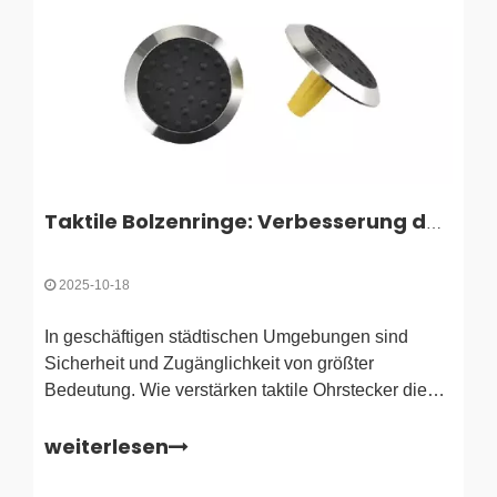
Taktile Bolzenringe: Verbesserung der Sicherheit und Zugänglichkeit im öffentlichen Raum
2025-10-18
In geschäftigen städtischen Umgebungen sind
Sicherheit und Zugänglichkeit von größter
Bedeutung. Wie verstärken taktile Ohrstecker diese
Aspekte im öffentlichen Raum? Diese kleinen, aber
weiterlesen
wichtigen Geräte leiten Fußgänger, insbesondere
Menschen mit Sehbehinderungen. In diesem Artikel
erfahren Sie mehr über Tactile Stud-Ringe und ihre