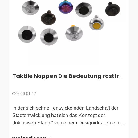
Taktile Noppen Die Bedeutung rostfreier taktiler Warnnoppen in öffentlichen Räumen
2026-01-12
In der sich schnell entwickelnden Landschaft der
Stadtentwicklung hat sich das Konzept der
„Inklusiven Städte“ von einem Designideal zu einer
zwingenden regulatorischen Anforderung
entwickelt. Da Ballungsräume immer dichter