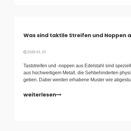
Was sind taktile Streifen und Noppen a
2026-01-15
Taststreifen und -noppen aus Edelstahl sind spezie
aus hochwertigem Metall, die Sehbehinderten phys
geben. Dabei werden erhabene Muster wie abgestu
Gefahrenwarnungen und Längsbalken (Streifen) für
weiterlesen
verwendet