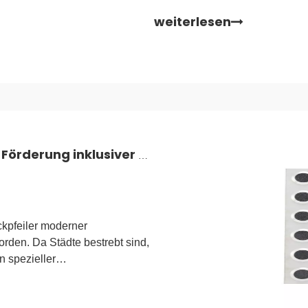
weiterlesen
Einsatz taktiler Pflaster und Stollen zur Förderung inklusiver Mobilität
ckpfeiler moderner
rden. Da Städte bestrebt sind,
n spezieller
ner globalen regulatorischen