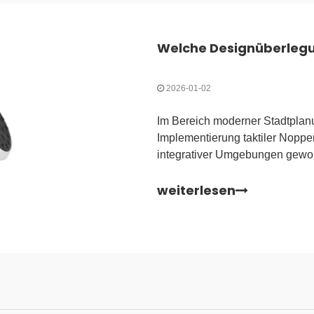
Welche Designüberlegun
2026-01-02
Im Bereich moderner Stadtplanun
Implementierung taktiler Noppe
integrativer Umgebungen gewor
die oft als taktile Bodenoberfl
weiterlesen
als Grundlage