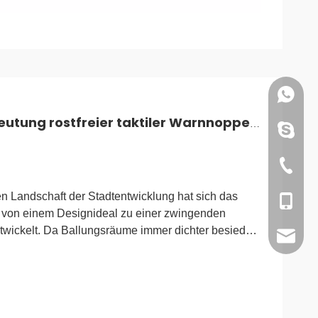
+86151
Taktile Noppen Die Bedeutung rostfreier taktiler Warnnoppen in öffentlichen Räumen
+86151
+86-579
en Landschaft der Stadtentwicklung hat sich das
+86-151
“ von einem Designideal zu einer zwingenden
twickelt. Da Ballungsräume immer dichter besiedelt
sales@
rch öffentliche Verkehrsknotenpunkte,
rzonen immer komplexer