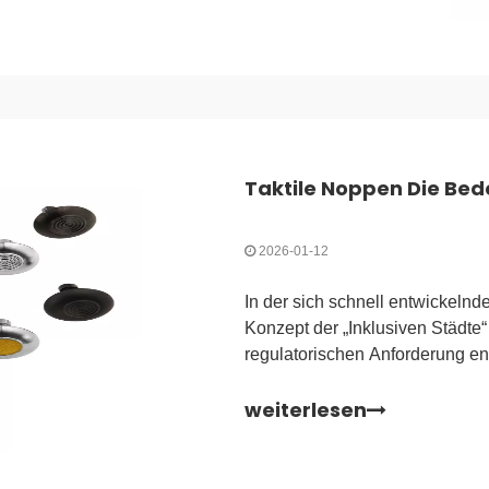
2026-01-12
In der sich schnell entwickelnd
Konzept der „Inklusiven Städte
regulatorischen Anforderung en
werden, wird die Navigation du
weiterlesen
Einkaufszentren und Fußgänge