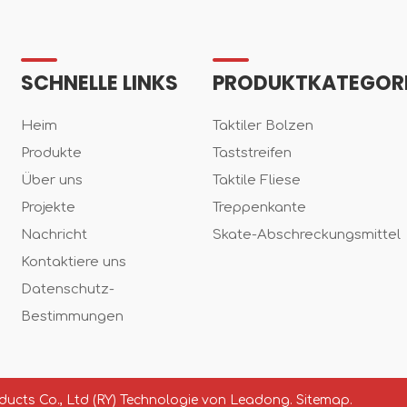
SCHNELLE LINKS
PRODUKTKATEGOR
Heim
Taktiler Bolzen
Produkte
Taststreifen
Über uns
Taktile Fliese
Projekte
Treppenkante
Nachricht
Skate-Abschreckungsmittel
Kontaktiere uns
Datenschutz-
Bestimmungen
cts Co., Ltd (RY) Technologie von
Leadong.
Sitemap.