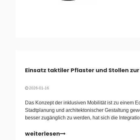
2026-01-16
Das Konzept der inklusiven Mobilität ist zu einem E
Stadtplanung und architektonischer Gestaltung gewo
besser zugänglich zu werden, hat sich die Integratio
Oberflächenindikatoren von einer Empfehlung zu ei
weiterlesen
Anforderung entwickelt. Für Sehbegeisterte