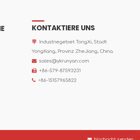
KONTAKTIERE UNS
IE

Industriegebiet TongXi, Stadt
YongKang, Provinz ZheJiang, China.

sales@ykrunyan.com

+86-579-87593231

+
86-15157965822
Nachricht senden