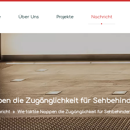
e
Über Uns
Projekte
Nachricht
pen die Zugänglichkeit für Sehbehin
richt
»
Wie taktile Noppen die Zugänglichkeit für Sehbehinde