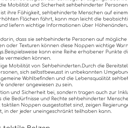
 die Mobilität und Sicherheit sehbehinderter Personen
en ist ihre Fähigkeit, sehbehinderte Menschen auf e
rhöhten Flächen fährt, kann man leicht die beabsich
e und liefern wichtige Informationen über Höhenände
ht darin, dass sie sehbehinderte Personen auf mögli
en oder Texturen können diese Noppen wichtige Warnu
gs.Beispielsweise kann eine Reihe erhabener Punkte d
lle vermeiden können.
e Mobilität von Sehbehinderten.Durch die Bereitstellu
personen, sich selbstbewusst in unbekannten Umgebun
allgemeine Wohlbefinden und die Lebensqualität sehbe
fe anderer angewiesen zu sein.
ion und Sicherheit bei, sondern tragen auch zur Inklu
ass die Bedürfnisse und Rechte sehbehinderter Mensc
it taktilen Noppen ausgestattet sind, zeigen Regieru
ft, in der jeder uneingeschränkt teilhaben kann.