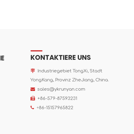
KONTAKTIERE UNS
IE

Industriegebiet TongXi, Stadt
YongKang, Provinz ZheJiang, China.

sales@ykrunyan.com

+86-579-87593231

+
86-15157965822