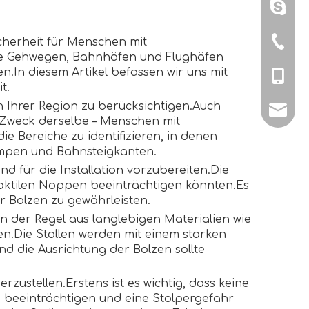
+86151
cherheit für Menschen mit
+86-579
wie Gehwegen, Bahnhöfen und Flughäfen
.In diesem Artikel befassen wir uns mit
+86-151
t.
en Ihrer Region zu berücksichtigen.Auch
sales@
 Zweck derselbe – Menschen mit
ie Bereiche zu identifizieren, in denen
mpen und Bahnsteigkanten.
d für die Installation vorzubereiten.Die
taktilen Noppen beeinträchtigen könnten.Es
er Bolzen zu gewährleisten.
n der Regel aus langlebigen Materialien wie
en.Die Stollen werden mit einem starken
nd die Ausrichtung der Bolzen sollte
rzustellen.Erstens ist es wichtig, dass keine
k beeinträchtigen und eine Stolpergefahr