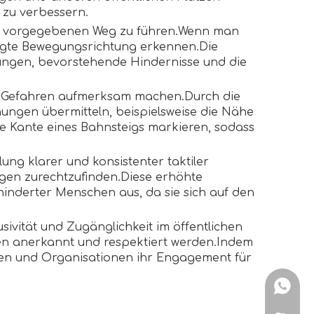
 zu verbessern.
inem vorgegebenen Weg zu führen.Wenn man
tigte Bewegungsrichtung erkennen.Die
rungen, bevorstehende Hindernisse und die
che Gefahren aufmerksam machen.Durch die
ngen übermitteln, beispielsweise die Nähe
ie Kante eines Bahnsteigs markieren, sodass
ng klarer und konsistenter taktiler
gen zurechtzufinden.Diese erhöhte
hinderter Menschen aus, da sie sich auf den
sivität und Zugänglichkeit im öffentlichen
hen anerkannt und respektiert werden.Indem
ngen und Organisationen ihr Engagement für
+86151