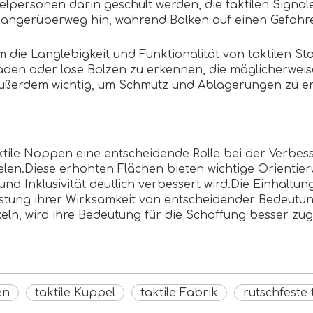
elpersonen darin geschult werden, die taktilen Signal
ußgängerüberweg hin, während Balken auf einen Gefa
m die Langlebigkeit und Funktionalität von taktilen Sto
den oder lose Bolzen zu erkennen, die möglicherwei
ußerdem wichtig, um Schmutz und Ablagerungen zu entf
tile Noppen eine entscheidende Rolle bei der Verbes
elen.Diese erhöhten Flächen bieten wichtige Orientie
d Inklusivität deutlich verbessert wird.Die Einhaltu
eistung ihrer Wirksamkeit von entscheidender Bedeutung
eln, wird ihre Bedeutung für die Schaffung besser 
en
taktile Kuppel
taktile Fabrik
rutschfeste 