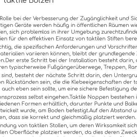
r taktile Bolzen
Rolle bei der Verbesserung der Zugänglichkeit und Si
tigen Geräte werden häufig in öffentlichen Räumen 
en, sich problemlos in ihrer Umgebung zurechtzufinden
ien für den effektiven Einsatz von taktilen Stiften berei
wichtig, die spezifischen Anforderungen und Vorschrift
erialien variieren können, bleibt der grundlegende
er erste Schritt bei der Installation besteht darin, d
ren typischerweise Fußgängerüberwege, Treppen, Ra
sind, besteht der nächste Schritt darin, den Untergrun
on Rückständen sein, die die Klebeeigenschaften der 
e auch eben sein sollte, um eine sichere Befestigung d
ionsprozess selbst eingehen.Taktile Noppen bestehen i
chiedenen Formen erhältlich, darunter Punkte und Balk
ntwickelt wurde, am Boden befestigt.Auf den Abstand u
en, dass sie korrekt und gleichmäßig platziert werden.
endung von taktilen Stollen, um deren Wirksamkeit siche
len Oberfläche platziert werden, da dies deren Zwec